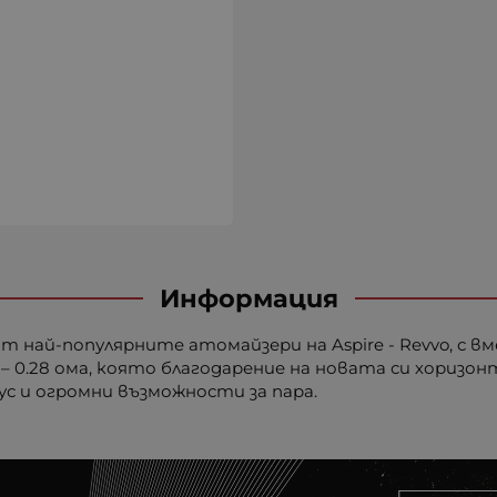
Информация
от най-популярните атомайзери на Aspire - Revvo, с 
 – 0.28 ома, която благодарение на новата си хориз
с и огромни възможности за пара.