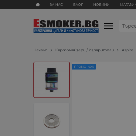
ЗА НАС
БЛОГ
НОВИНИ
МАГАЗИ
Начало
Картомайзери / Изпарители
Aspire
ПРОМО -40%