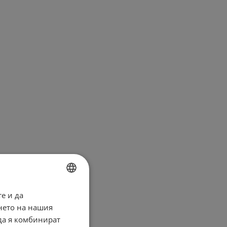
е и да
BULGARIAN
нето на нашия
ENGLISH
 да я комбинират