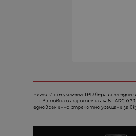
Revvo Mini
е умалена TPD версия на един 
иновативна изпарителна глава ARC 0.23
едновременно страхотно усещане за вку