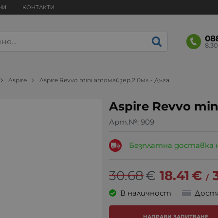
НИ
КОНТАКТИ
08
8.30
Aspire
Aspire Revvo mini атомайзер 2.0мл - Дъга
Aspire Revvo min
Арт.№:
909
Безплатна доставка 
30.68
€
18.41
€
/
В наличност
Дост
НАПРАВИ ЗАПИТВАНЕ