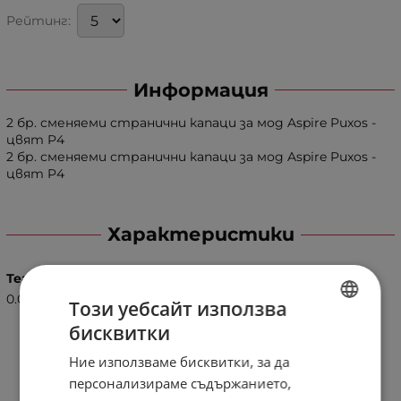
Рейтинг:
Информация
2 бр. сменяеми странични капаци за мод Aspire Puxos -
цвят P4
2 бр. сменяеми странични капаци за мод Aspire Puxos -
цвят P4
Характеристики
Тегло (кг.)
0.02
Този уебсайт използва
бисквитки
BULGARIAN
Ние използваме бисквитки, за да
ENGLISH
персонализираме съдържанието,