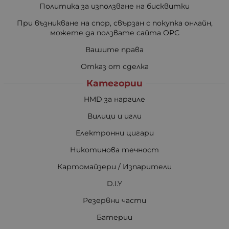
Политика за използване на бисквитки
При възникване на спор, свързан с покупка онлайн,
можете да ползвате сайта ОРС
Вашите права
Отказ от сделка
Категории
HMD за наргиле
Вилици и игли
Електронни цигари
Никотинова течност
Картомайзери / Изпарители
D.I.Y
Резервни части
Батерии