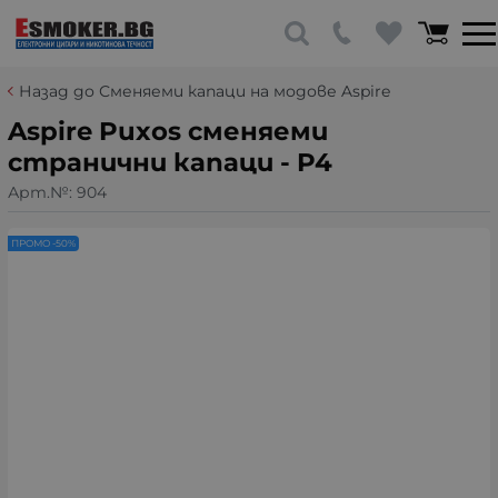
Назад до Сменяеми капаци на модове Aspire
Aspire Puxos сменяеми
странични капаци - P4
Арт.№:
904
ПРОМО -50%