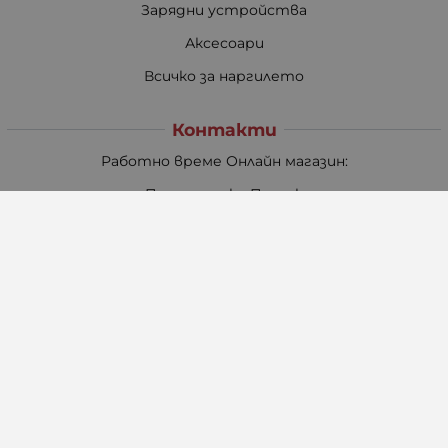
Зарядни устройства
Аксесоари
Всичко за наргилето
Контакти
Работно време Онлайн магазин:
Понеделник - Петък
08:30 - 17:30
Събота
09:00 - 13:00
Неделя: Почивен ден
Pazaruvaj - Надежден помощник за покупки