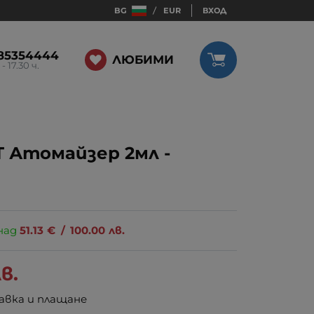
BG
EUR
ВХОД
85354444
ЛЮБИМИ
 - 17.30 ч.
GT Атомайзер 2мл -
над
51.13
€
/
100.00
лв.
в.
авка и плащане