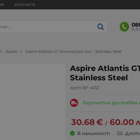
НИ
КОНТАКТИ
08
8.30
Aspire
Aspire Atlantis GT Атомайзер 2мл - Stainless Steel
Aspire Atlantis 
Stainless Steel
Арт.№:
4112
Безплатна доставка 
30.68
€
60.00
л
/
В наличност
Дост