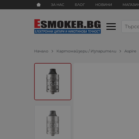
ЗА НАС
БЛОГ
НОВИНИ
МАГАЗИ
Начало
Картомайзери / Изпарители
Aspire