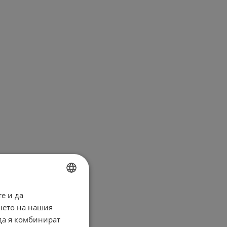
е и да
BULGARIAN
нето на нашия
ENGLISH
 да я комбинират