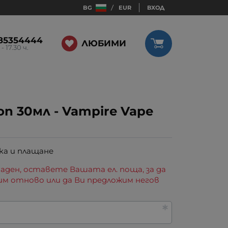
BG
EUR
ВХОД
85354444
ЛЮБИМИ
 - 17.30 ч.
on 30мл - Vampire Vape
ка и плащане
аден, оставете Вашата ел. поща, за да
им отново или да Ви предложим негов