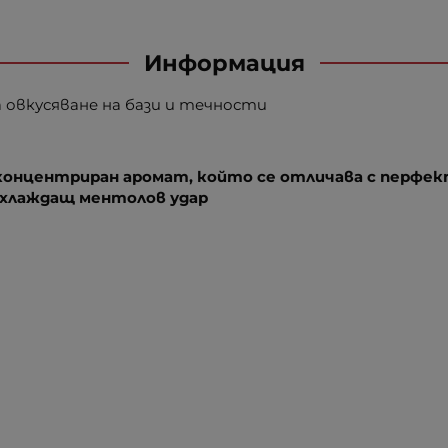
Информация
 за овкусяване на бази и течности
концентриран аромат, който се отличава с перфе
 охлаждащ ментолов удар