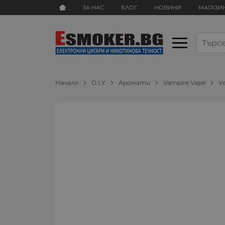
ЗА НАС
БЛОГ
НОВИНИ
МАГАЗИ
Начало
D.I.Y
Аромати
Vampire Vape
V