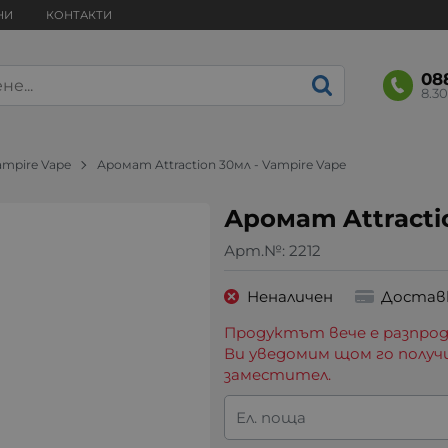
НИ
КОНТАКТИ
08
8.30
ampire Vape
Аромат Attraction 30мл - Vampire Vape
Аромат Attracti
Арт.№:
2212
Неналичен
Достав
Продуктът вече е разпрод
Ви уведомим щом го получ
заместител.
Ел. поща