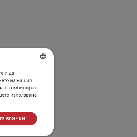
е и да
BULGARIAN
нето на нашия
ENGLISH
 да я комбинират
ашето използване
ТЕ ВСИЧКИ