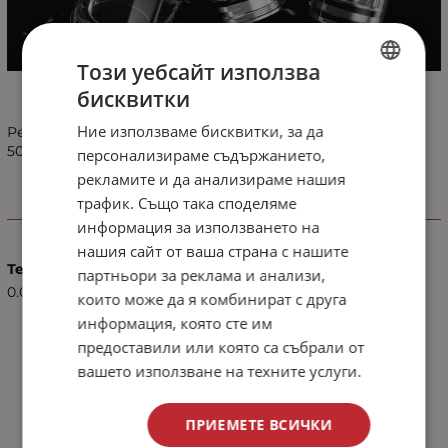
Този уебсайт използва
бисквитки
BULGARIAN
Ние използваме бисквитки, за да
Резервно стъкло за електронна цигара Aramax Power
ENGLISH
5000mAh
персонализираме съдържанието,
рекламите и да анализираме нашия
трафик. Също така споделяме
Характеристики
информация за използването на
нашия сайт от ваша страна с нашите
Тегло (кг.)
партньори за реклама и анализи,
0.08
които може да я комбинират с друга
информация, която сте им
предоставили или която са събрали от
вашето използване на техните услуги.
ПРИЕМЕТЕ ВСИЧКИ