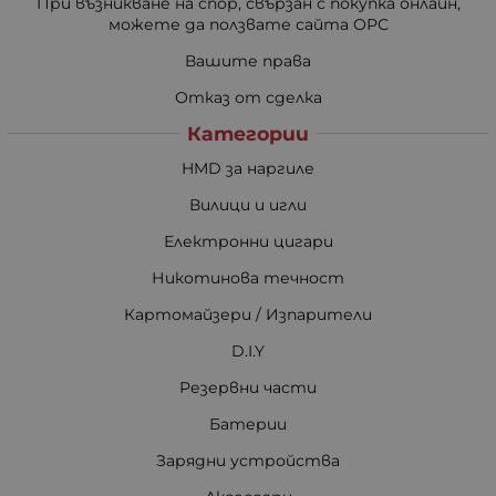
При възникване на спор, свързан с покупка онлайн,
можете да ползвате сайта ОРС
Вашите права
Отказ от сделка
Категории
HMD за наргиле
Вилици и игли
Електронни цигари
Никотинова течност
Картомайзери / Изпарители
D.I.Y
Резервни части
Батерии
Зарядни устройства