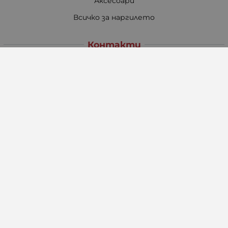
Аксесоари
Всичко за наргилето
Контакти
Работно време Онлайн магазин:
Понеделник - Петък
08:30 - 17:30
Събота
09:00 - 13:00
Неделя: Почивен ден
Pazaruvaj - Надежден помощник за покупки
Методи на плащане