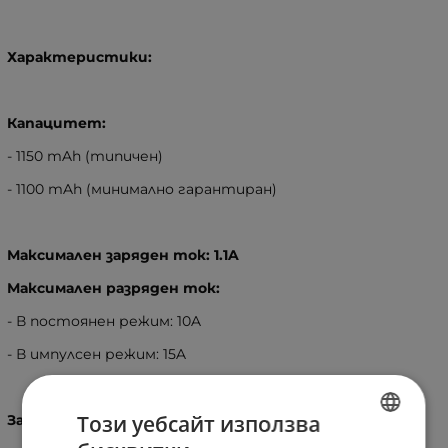
Характеристики:
Капацитет:
- 1150 mAh (типичен)
- 1100 mAh (минимално гарантиран)
Максимален заряден ток: 1.1A
Максимален разряден ток:
- В постоянен режим: 10A
- В импулсен режим: 15A
Този уебсайт използва
Заряд - до 4.2V (CV/CC)