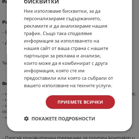
бисквитки
Разряд - до 2.5V
BULGARIAN
Ние използваме бисквитки, за да
ENGLISH
персонализираме съдържанието,
Размери:
рекламите и да анализираме нашия
- Височина: 35 mm (±0.2mm)
трафик. Също така споделяме
информация за използването на
- Диаметър: 18.3 mm (±0.15mm)
нашия сайт от ваша страна с нашите
партньори за реклама и анализи,
които може да я комбинират с друга
Тегло: 25 g
информация, която сте им
предоставили или която са събрали от
Внимание!
вашето използване на техните услуги.
- не презареждайте и не преразреждайте батериите;
- не разреждайте батерията под 2.5V;
ПРИЕМЕТЕ ВСИЧКИ
- не окъсявайте батерията, защото това води до
освобождаването на огромно напрежение;
- не изхвърляйте батерията в огън.
ПОКАЖЕТЕ ПОДРОБНОСТИ
- Плосък положителен терминал за плътен контакт и