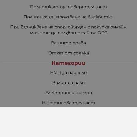
Политиката за поверителност
Политика за използване на бисквитки
При възникване на спор, свързан с покупка онлайн,
можете да ползвате сайта ОРС
Вашите права
Отказ от сделка
Категории
HMD за наргиле
Вилици и игли
Електронни цигари
Никотинова течност
Картомайзери / Изпарители
D.I.Y
Резервни части